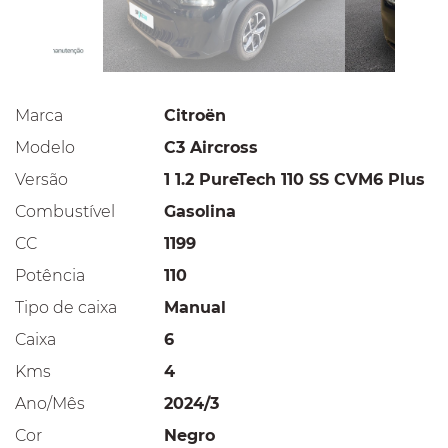
Marca
Citroën
Modelo
C3 Aircross
Versão
1 1.2 PureTech 110 SS CVM6 Plus
Combustível
Gasolina
CC
1199
Potência
110
Tipo de caixa
Manual
Caixa
6
Kms
4
Ano/Mês
2024/3
Cor
Negro