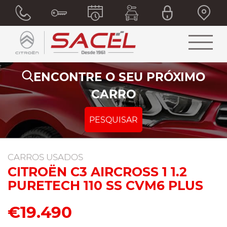
ENCONTRE O SEU PRÓXIMO
CARRO
PESQUISAR
CARROS USADOS
CITROËN C3 AIRCROSS 1 1.2
PURETECH 110 SS CVM6 PLUS
€19.490