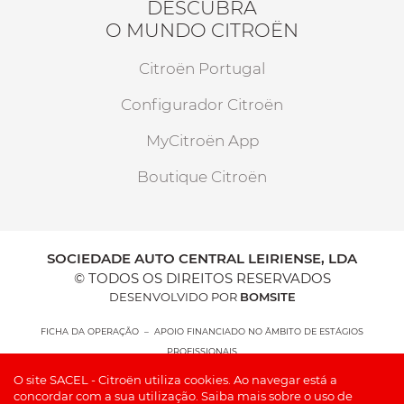
DESCUBRA
O MUNDO CITROËN
Citroën Portugal
Configurador Citroën
MyCitroën App
Boutique Citroën
SOCIEDADE AUTO CENTRAL LEIRIENSE, LDA
© TODOS OS DIREITOS RESERVADOS
DESENVOLVIDO POR
BOMSITE
FICHA DA OPERAÇÃO – APOIO FINANCIADO NO ÂMBITO DE ESTÁGIOS
PROFISSIONAIS
O site SACEL - Citroën utiliza cookies. Ao navegar está a
concordar com a sua utilização.
Saiba mais sobre o uso de