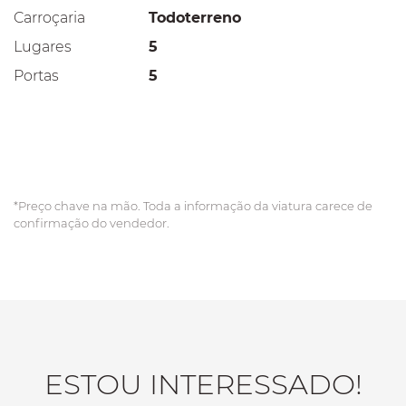
Carroçaria
Todoterreno
Lugares
5
Portas
5
*Preço chave na mão. Toda a informação da viatura carece de
confirmação do vendedor.
ESTOU INTERESSADO!