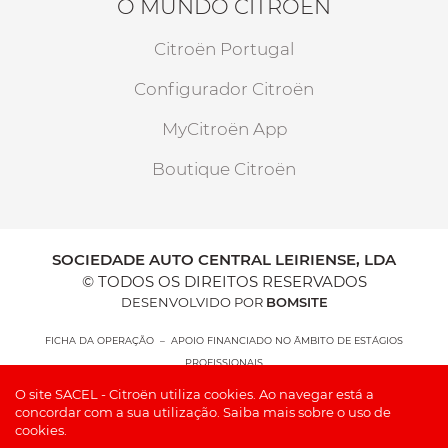
O MUNDO CITROËN
Citroën Portugal
Configurador Citroën
MyCitroën App
Boutique Citroën
SOCIEDADE AUTO CENTRAL LEIRIENSE, LDA
© TODOS OS DIREITOS RESERVADOS
DESENVOLVIDO POR
BOMSITE
FICHA DA OPERAÇÃO – APOIO FINANCIADO NO ÂMBITO DE ESTÁGIOS
PROFISSIONAIS
O site SACEL - Citroën utiliza cookies. Ao navegar está a
concordar com a sua utilização.
Saiba mais sobre o uso de
cookies.