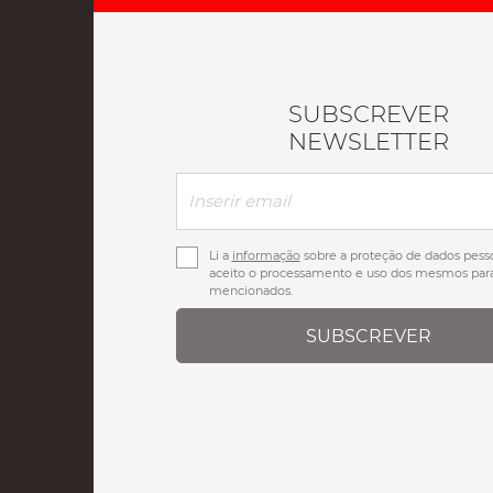
SUBSCREVER
NEWSLETTER
Li a
informação
sobre a proteção de dados pesso
aceito o processamento e uso dos mesmos para
mencionados.
SUBSCREVER