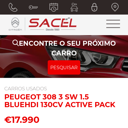
ENCONTRE O SEU PRÓXIMO
CARRO
PESQUISAR
CARROS USADOS
PEUGEOT 308 3 SW 1.5
BLUEHDI 130CV ACTIVE PACK
€17.990