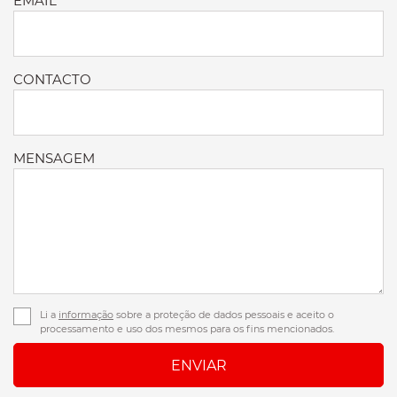
EMAIL*
CONTACTO
MENSAGEM
Li a
informação
sobre a proteção de dados pessoais e aceito o
processamento e uso dos mesmos para os fins mencionados.