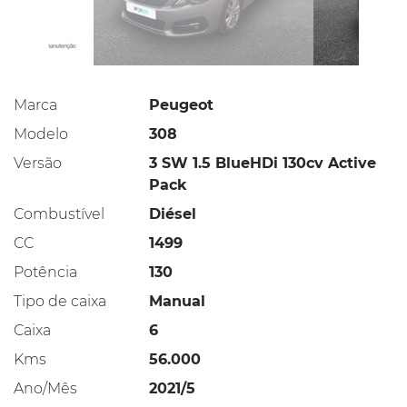
Marca
Peugeot
Modelo
308
Versão
3 SW 1.5 BlueHDi 130cv Active
Pack
Combustível
Diésel
CC
1499
Potência
130
Tipo de caixa
Manual
Caixa
6
Kms
56.000
Ano/Mês
2021/5