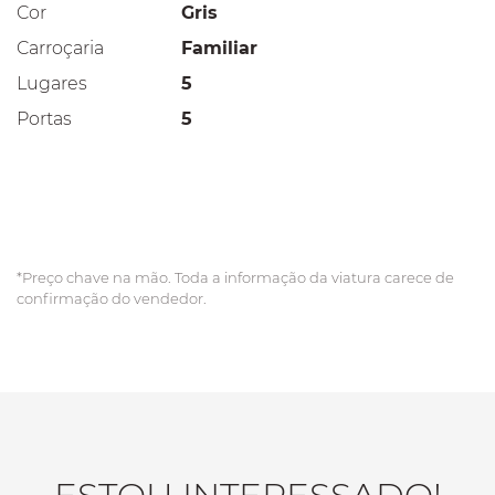
Cor
Gris
Carroçaria
Familiar
Lugares
5
Portas
5
*Preço chave na mão. Toda a informação da viatura carece de
confirmação do vendedor.
ESTOU INTERESSADO!