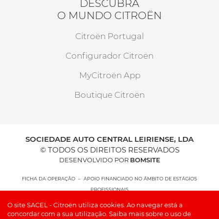
DESCUBRA
O MUNDO CITROËN
Citroën Portugal
Configurador Citroën
MyCitroën App
Boutique Citroën
SOCIEDADE AUTO CENTRAL LEIRIENSE, LDA
© TODOS OS DIREITOS RESERVADOS
DESENVOLVIDO POR
BOMSITE
FICHA DA OPERAÇÃO – APOIO FINANCIADO NO ÂMBITO DE ESTÁGIOS
PROFISSIONAIS
O site SACEL - Citroën utiliza cookies. Ao navegar está a
concordar com a sua utilização.
Saiba mais sobre o uso de