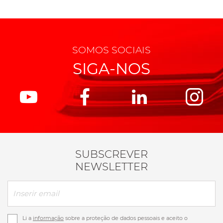
SOMOS SOCIAIS
SIGA-NOS
SUBSCREVER
NEWSLETTER
Li a
informação
sobre a proteção de dados pessoais e aceito o