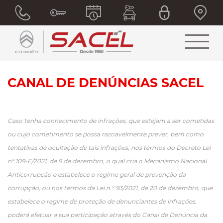
CANAL DE DENÚNCIAS SACEL
Caso tenha conhecimento de infrações, que estejam a ser cometidas
ou cujo cometimento se possa razoavelmente prever, bem como
tentativas de ocultação de tais infrações, nos termos do
Decreto Lei
nº 109-E/2021
, de 9 de dezembro, o qual cria o Mecanismo Nacional
Anticorrupção e estabelece o regime geral de prevenção da
corrupção, ou nos termos da
Lei n.º 93/2021
, de 20 de dezembro, que
estabelece o regime de proteção de denunciantes de infrações,
poderá efetuar a sua participação através do Canal de Denúncia da