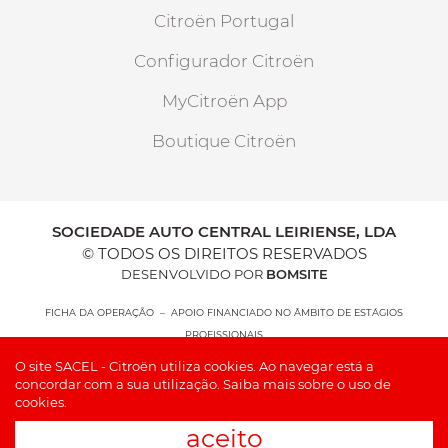
Citroën Portugal
Configurador Citroën
MyCitroën App
Boutique Citroën
SOCIEDADE AUTO CENTRAL LEIRIENSE, LDA
© TODOS OS DIREITOS RESERVADOS
DESENVOLVIDO POR
BOMSITE
FICHA DA OPERAÇÃO – APOIO FINANCIADO NO ÂMBITO DE ESTÁGIOS
PROFISSIONAIS
O site SACEL - Citroën utiliza cookies. Ao navegar está a
concordar com a sua utilização.
Saiba mais sobre o uso de
cookies.
aceito