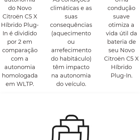
do Novo
climáticas e as
condução
Citroën C5 X
suas
suave
Híbrido Plug-
consequências
otimiza a
In é dividido
(aquecimento
vida útil da
por 2 em
ou
bateria de
comparação
arrefecimento
seu Novo
com a
do habitáculo)
Citroën C5 X
autonomia
têm impacto
Híbrido
homologada
na autonomia
Plug-In.
em WLTP.
do veículo.