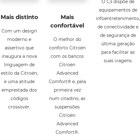
O C3 dispõe de
equipamentos de
Mais distinto
Mais
infoentretenimento,
confortável
de conectividade e
Com um design
de segurança de
moderno e
O melhor do
última geração
assertivo que
conforto Citroën
para facilitar as
inaugura a nova
com os bancos
suas viagens.
linguagem de
Citroën
estilo da Citroën,
Advanced
e uma atitude
Comfort® e, pela
emprestada dos
primeira vez
códigos
num citadino, as
crossover.
suspensões
Citroën
Advanced
Comfort®.