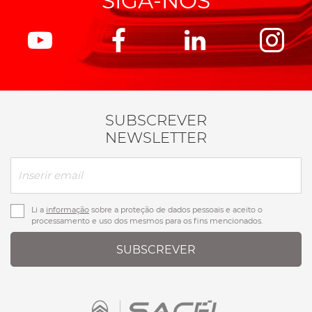
SIGA-NOS
SUBSCREVER
NEWSLETTER
Li a
informação
sobre a proteção de dados pessoais e aceito o
processamento e uso dos mesmos para os fins mencionados.
SUBSCREVER