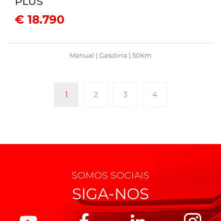
PLUS
€ 18.790
Manual | Gasolina | 50Km
1
2
3
4
SOMOS SOCIAIS
SIGA-NOS