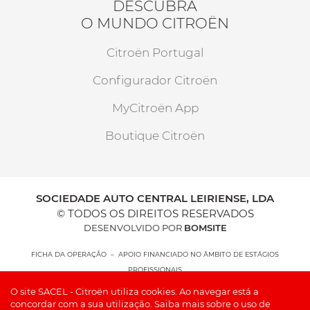
DESCUBRA
O MUNDO CITROËN
Citroën Portugal
Configurador Citroën
MyCitroën App
Boutique Citroën
SOCIEDADE AUTO CENTRAL LEIRIENSE, LDA
© TODOS OS DIREITOS RESERVADOS
DESENVOLVIDO POR
BOMSITE
FICHA DA OPERAÇÃO – APOIO FINANCIADO NO ÂMBITO DE ESTÁGIOS
PROFISSIONAIS
O site SACEL - Citroën utiliza cookies. Ao navegar está a
concordar com a sua utilização.
Saiba mais sobre o uso de