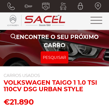
ENCONTRE O SEU PRÓXIMO
CARRO
PESQUISAR
CARROS USADOS
VOLKSWAGEN TAIGO 1 1.0 TSI
110CV DSG URBAN STYLE
€21.890