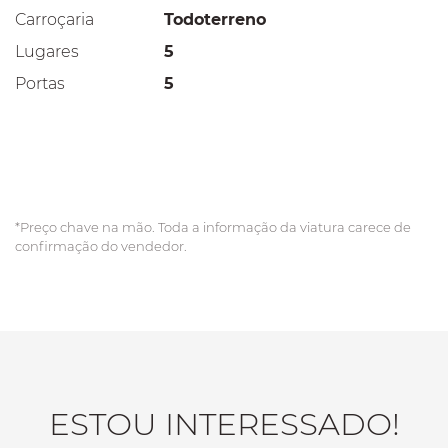
Carroçaria
Todoterreno
Lugares
5
Portas
5
*Preço chave na mão. Toda a informação da viatura carece de
confirmação do vendedor.
ESTOU INTERESSADO!