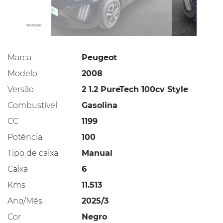
Marca
Peugeot
Modelo
2008
Versão
2 1.2 PureTech 100cv Style
Combustível
Gasolina
CC
1199
Potência
100
Tipo de caixa
Manual
Caixa
6
Kms
11.513
Ano/Mês
2025/3
Cor
Negro