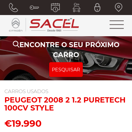
ENCONTRE O SEU PRÓXIMO
CARRO
PESQUISAR
CARROS USADOS
PEUGEOT 2008 2 1.2 PURETECH
100CV STYLE
€19.990