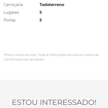
Carroçaria
Todoterreno
Lugares
5
Portas
5
*Preço chave na mão. Toda a informação da viatura carece de
confirmação do vendedor.
ESTOU INTERESSADO!