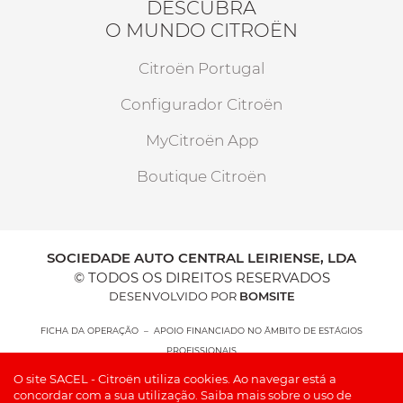
DESCUBRA
O MUNDO CITROËN
Citroën Portugal
Configurador Citroën
MyCitroën App
Boutique Citroën
SOCIEDADE AUTO CENTRAL LEIRIENSE, LDA
© TODOS OS DIREITOS RESERVADOS
DESENVOLVIDO POR
BOMSITE
FICHA DA OPERAÇÃO – APOIO FINANCIADO NO ÂMBITO DE ESTÁGIOS
PROFISSIONAIS
O site SACEL - Citroën utiliza cookies. Ao navegar está a
concordar com a sua utilização.
Saiba mais sobre o uso de