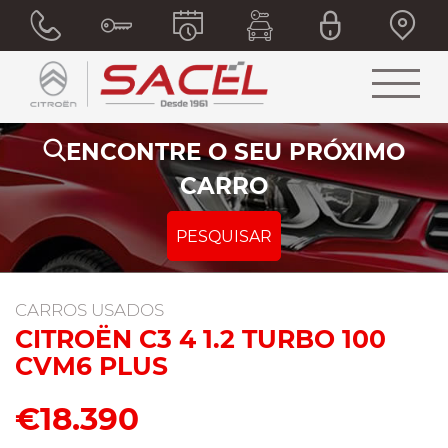
ENCONTRE O SEU PRÓXIMO
CARRO
PESQUISAR
CARROS USADOS
CITROËN C3 4 1.2 TURBO 100
CVM6 PLUS
€18.390