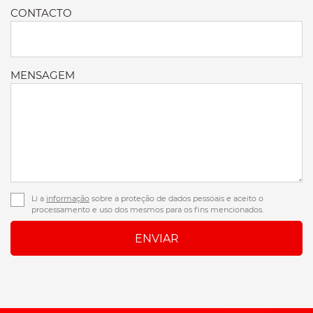
CONTACTO
MENSAGEM
Li a
informação
sobre a proteção de dados pessoais e aceito o
processamento e uso dos mesmos para os fins mencionados.