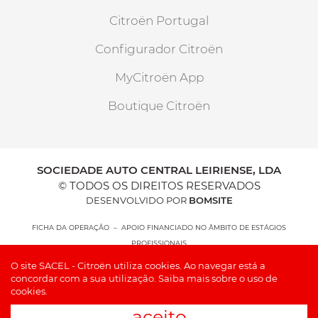
Citroën Portugal
Configurador Citroën
MyCitroën App
Boutique Citroën
SOCIEDADE AUTO CENTRAL LEIRIENSE, LDA
© TODOS OS DIREITOS RESERVADOS
DESENVOLVIDO POR
BOMSITE
FICHA DA OPERAÇÃO – APOIO FINANCIADO NO ÂMBITO DE ESTÁGIOS
PROFISSIONAIS
O site SACEL - Citroën utiliza cookies. Ao navegar está a
concordar com a sua utilização.
Saiba mais sobre o uso de
cookies.
aceito