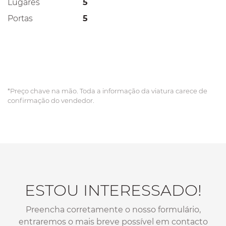
Lugares
5
Portas
5
*Preço chave na mão. Toda a informação da viatura carece de
confirmação do vendedor.
ESTOU INTERESSADO!
Preencha corretamente o nosso formulário,
entraremos o mais breve possível em contacto