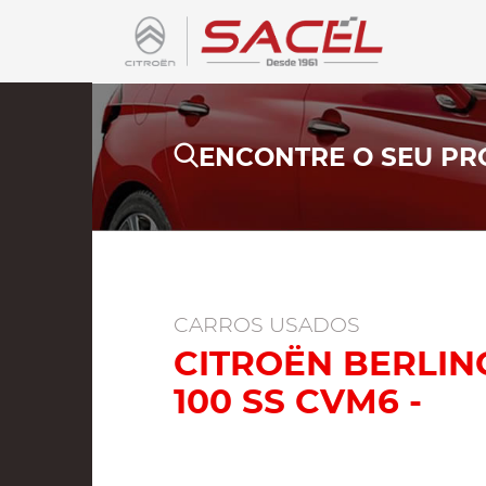
ENCONTRE O SEU PR
CARROS USADOS
CITROËN BERLING
100 SS CVM6 -