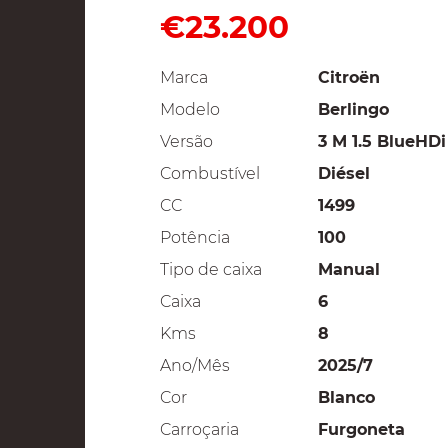
€23.200
Marca
Citroën
Modelo
Berlingo
Versão
3 M 1.5 BlueHDi
Combustível
Diésel
CC
1499
Potência
100
Tipo de caixa
Manual
Caixa
6
Kms
8
Ano/Mês
2025/7
Cor
Blanco
Carroçaria
Furgoneta