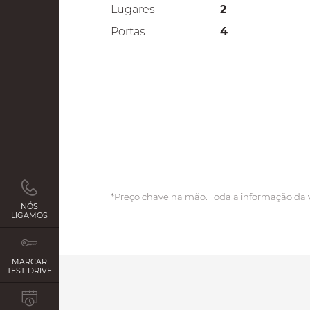
Lugares
2
Portas
4
*Preço chave na mão. Toda a informação da 
NÓS
LIGAMOS
MARCAR
TEST-DRIVE