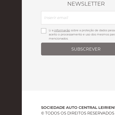
NEWSLETTER
Li a
informação
sobre a proteção de dados pesso
aceito o processamento e uso dos mesmos para
mencionados.
SUBSCREVER
SOCIEDADE AUTO CENTRAL LEIRIENS
© TODOS OS DIREITOS RESERVADOS