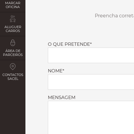
MARCAR
OFICINA
Preencha corret
ALUGUER
CARROS
O QUE PRETENDE*
ÁREA DE
PARCEIROS
NOME*
CONTACTOS
SACEL
MENSAGEM