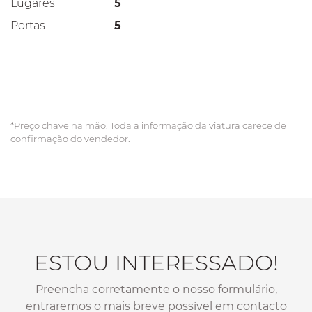
Lugares
5
Portas
5
*Preço chave na mão. Toda a informação da viatura carece de
confirmação do vendedor.
ESTOU INTERESSADO!
Preencha corretamente o nosso formulário,
entraremos o mais breve possível em contacto