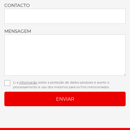
CONTACTO
MENSAGEM
Li a
informação
sobre a proteção de dados pessoais e aceito o
processamento e uso dos mesmos para os fins mencionados.