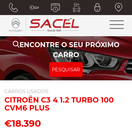
ENCONTRE O SEU PRÓXIMO
CARRO
PESQUISAR
CARROS USADOS
CITROËN C3 4 1.2 TURBO 100
CVM6 PLUS
€18.390