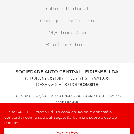
Citroën Portugal
Configurador Citroën
MyCitroën App
Boutique Citroën
SOCIEDADE AUTO CENTRAL LEIRIENSE, LDA
© TODOS OS DIREITOS RESERVADOS
DESENVOLVIDO POR
BOMSITE
FICHA DA OPERAÇÃO – APOIO FINANCIADO NO ÂMBITO DE ESTÁGIOS
PROFISSIONAIS
O site SACEL - Citroën utiliza cookies. Ao navegar está a
concordar com a sua utilização.
Saiba mais sobre o uso de
cookies.
aceito